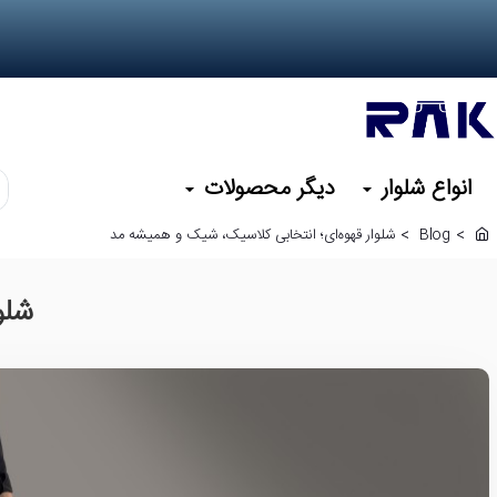
انواع شلوار
دیگر محصولات
کد
یا
Blog
شلوار قهوه‌ای؛ انتخابی کلاسیک، شیک و همیشه‌ مد
نا
h
م
o
m
مو
شلو
e
نظ
را
وا
کن