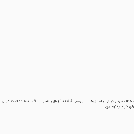
لف دارد و در انواع استایل‌ها — از رسمی گرفته تا کژوال و هنری — قابل استفاده است. در این مقا
رای خرید و نگهداری.