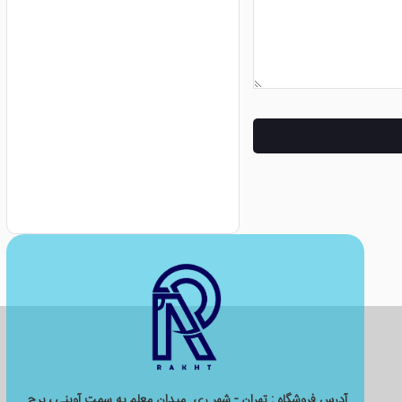
آدرس فروشگاه : تهران - شهر ری میدان معلم به سمت آوینی ، برج