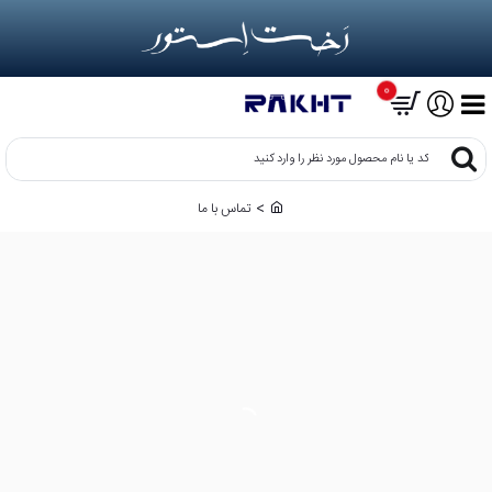
0
کد
یا
نام
تماس با ما
h
محصول
o
مورد
m
نظر
e
را
وارد
کنید