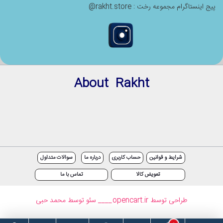
پیج اینستاگرام مجموعه رخت : rakht.store@
About Rakht
شرایط و قوانین
حساب کاربری
درباره ما
سوالات متداول
تعویض کالا
تماس با ما
طراحی توسط opencart.ir
____ سئو توسط محمد حبی