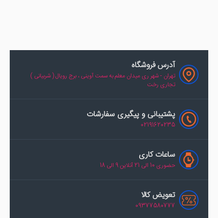
آدرس فروشگاه
تهران - شهر ری میدان معلم به سمت آوینی ، برج رویال ( شربیانی )
تجاری رخت
پشتیبانی و پیگیری سفارشات
02191620235
ساعات کاری
حضوری 10 الی 21 آنلاین 9 الی 18
تعویض کالا
09377580777