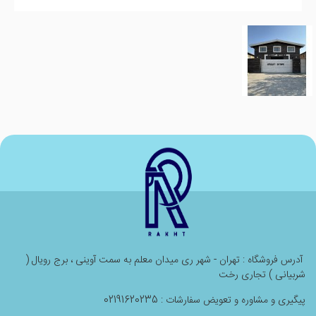
آدرس فروشگاه : تهران - شهر ری میدان معلم به سمت آوینی ، برج رویال (
شربیانی ) تجاری رخت
پیگیری و مشاوره و تعویض سفارشات : 02191620235