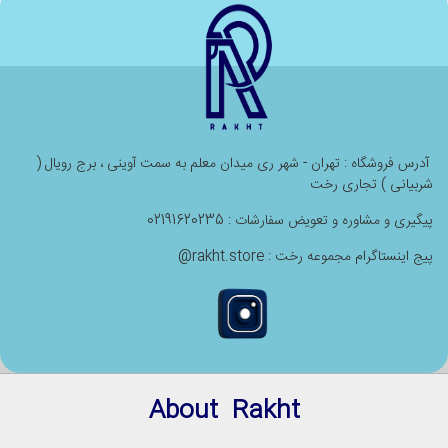
آدرس فروشگاه : تهران - شهر ری میدان معلم به سمت آوینی ، برج رویال (
شربیانی ) تجاری رخت
پیگیری و مشاوره و تعویض سفارشات : 02191620235
پیج اینستاگرام مجموعه رخت : rakht.store@
About Rakht