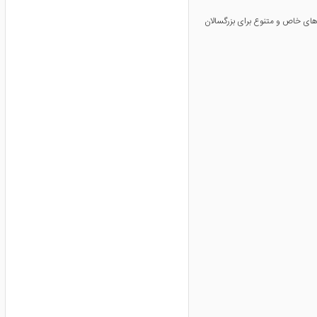
یل دهه ۲۰۱۰، برندهایی چون Zara، H&M و Mango شروع به تولید شلوارهایی با رنگ‌های خاص و متنوع برای بزرگسالان