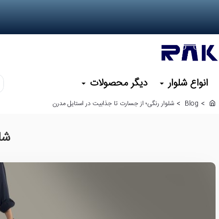
انواع شلوار
دیگر محصولات
کد
یا
Blog
شلوار رنگی؛ از جسارت تا جذابیت در استایل مدرن
نا
h
م
o
m
مو
شل
e
نظ
را
وا
کن