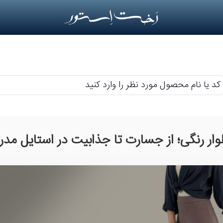
م
حصول
رد
وار رنگی؛ از جسارت تا جذابیت در استایل مدر
ر
رد
ید