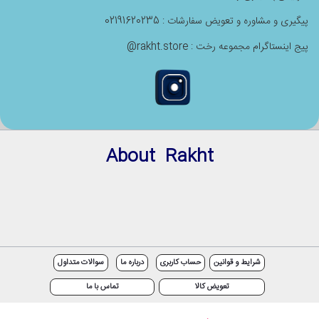
پیگیری و مشاوره و تعویض سفارشات : 02191620235
پیج اینستاگرام مجموعه رخت : rakht.store@
About Rakht
شرایط و قوانین
حساب کاربری
درباره ما
سوالات متداول
تعویض کالا
تماس با ما