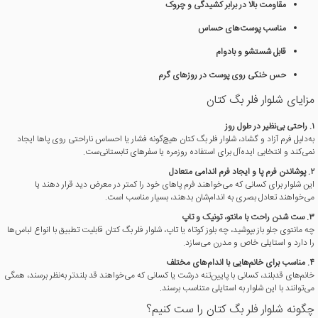
مقاومت بالا در برابر کشیدگی و چروک
مناسب پوست‌های حساس
قابل شستشو و بادوام
حس خنکی روی پوست در روزهای گرم
مزایای شلوار فلر بگ کتان
۱. راحتی بی‌نظیر در طول روز
به‌دلیل فرم آزاد و گشاد، شلوار فلر بگ کتان هیچ‌گونه فشار یا احساس ناراحتی روی پاها ایجاد
نمی‌کند و انتخابی ایده‌آل برای استفاده روزمره یا سفرهای تابستانی‌ست.
۲. پوشاندن فرم پا و ایجاد فرم اندامی متعادل
این شلوار برای کسانی که می‌خواهند فرم پاهای خود را کمتر در معرض دید قرار دهند یا
می‌خواهند تعادل بصری به اندام‌شان بدهند، بسیار مناسب است.
۳. ست شدن راحت با مانتو، تونیک و تاپ
چه مانتوی جلو باز بپوشید، چه بلوز کوتاه یا تاپ، شلوار فلر بگ کتان قابلیت تطبیق با انواع لباس‌ها
را دارد و استایلی خاص و مدرن می‌سازد.
۴. مناسب برای خانم‌هایی با اندام‌های مختلف
خانم‌های قدبلند، کسانی با پایین‌تنه درشت یا کسانی که می‌خواهند قد بلندتر به‌نظر برسند، همگی
می‌توانند با این شلوار به استایلی متناسب برسند.
چگونه شلوار فلر بگ کتان را ست کنیم؟