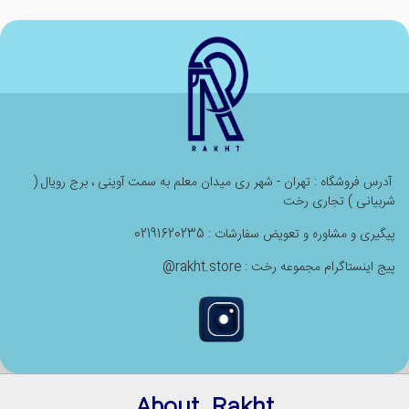
آدرس فروشگاه : تهران - شهر ری میدان معلم به سمت آوینی ، برج رویال (
شربیانی ) تجاری رخت
پیگیری و مشاوره و تعویض سفارشات : 02191620235
پیج اینستاگرام مجموعه رخت : rakht.store@
About Rakht