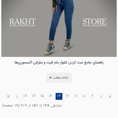
راهنمای جامع ست کردن شلوار مام فیت و معرفی اکسسوری‌ها
ادامه مطلب
17
16
15
14
13
12
11
10
9
نمايش 145 تا 156 از 207 (18 صفحه)