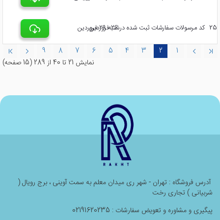
25
کد مرسولات سفارشات ثبت شده در 26 فروردین
شنبه 29 فروردین
9
8
7
6
5
4
3
2
1
نمايش 21 تا 40 از 289 (15 صفحه)
آدرس فروشگاه : تهران - شهر ری میدان معلم به سمت آوینی ، برج رویال (
شربیانی ) تجاری رخت
پیگیری و مشاوره و تعویض سفارشات : 02191620235