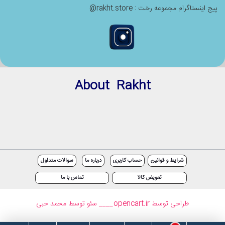
پیج اینستاگرام مجموعه رخت : rakht.store@
About Rakht
شرایط و قوانین
حساب کاربری
درباره ما
سوالات متداول
تعویض کالا
تماس با ما
طراحی توسط opencart.ir
____ سئو توسط محمد حبی