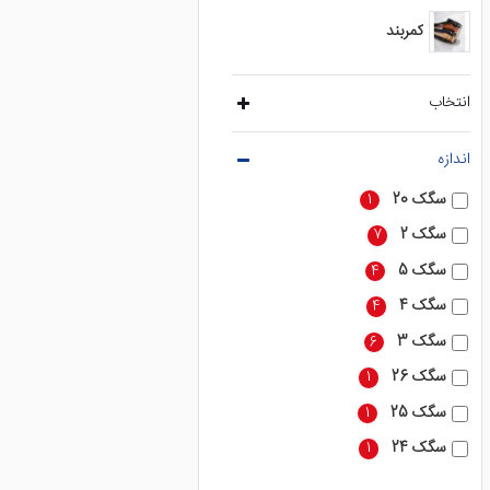
نظر برسد.
کمربند
خرید بالاتنه زنانه از فروشگاه ا
در فروشگاه ما، می‌توانید انو
بود بهترین انتخاب را با توجه 
انتخاب
دنیای مد را در کمد لباس خود 
با انتخاب صحیح بالاتنه زنان
اندازه
مدل‌های بالاتنه زنانه را در فرو
سگک 20
1
سگک 2
7
سگک 5
4
سگک 4
4
سگک 3
6
سگک 26
1
سگک 25
1
سگک 24
1
سگک 23
1