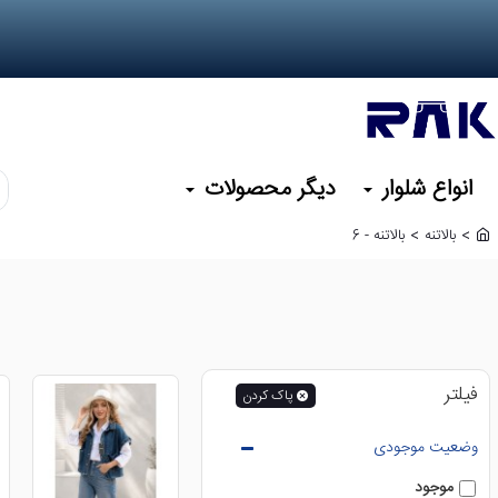
انواع شلوار
دیگر محصولات
کد
یا
بالاتنه
بالاتنه - 6
نا
h
م
o
m
مو
e
نظ
را
وا
کن
فیلتر
پاک کردن
وضعیت موجودی
موجود