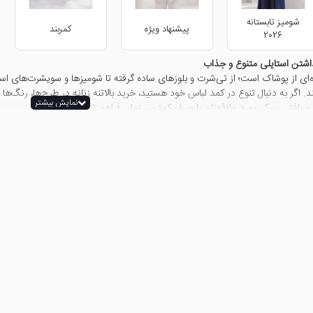
شومیز تابستانه
پیشنهاد ویژه
کمربند
2026
 داشتن استایلی متنوع و جذاب
ه‌ای از پوشاک است؛ از تی‌شرت و بلوزهای ساده گرفته تا شومیزها و سویشرت‌های اس
 اگر به دنبال تنوع در کمد لباس خود هستید، خرید بالاتنه زنانه در طرح‌ها، رنگ‌ها و
ها و یافتن سبک مورد علاقه‌تان با صرف کمترین زمان فراهم شده است.
 در تعیین آن مؤثر هستند؟
مت بالاتنه زنانه تأثیر بگذارند. نوع پارچه، کیفیت دوخت، برند تولیدکننده و جزئیات 
یمت بالاتنه را کمی افزایش می‌دهد اما در عوض راحتی و دوام بیشتری را برای ش
رند، اما اغلب از نظر کیفیت و ماندگاری، ارزش خرید دارند.
 را انتخاب کنیم؟
 در نظر گرفتن فرم بدن، سلیقه شخصی و مناسبتی که قرار است در آن شرکت کنید، صورت
د و به‌راحتی با شلوار جین یا دامن‌های اسپرت ست می‌شوند. در مقابل، اگر می‌خواه
گزینه مناسبی باشند.
 زنانه
بهتر است بین مدل، رنگ و جنس بالاتنه و سایر اجزای استایل خود، تعادل ایجاد کنید. 
ا جلوه لباس بیش از حد شلوغ نشود. از سوی دیگر، یک تی‌شرت ساده را می‌توانید ب