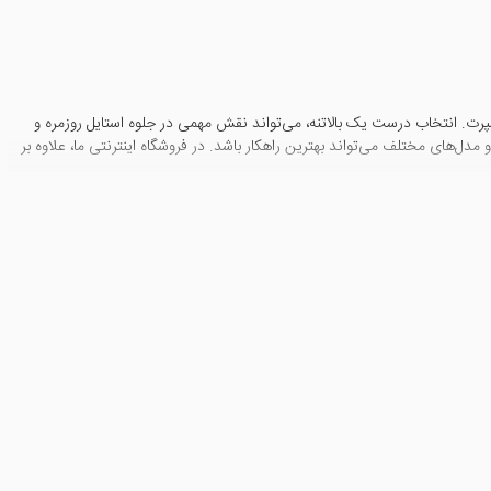
پرت. انتخاب درست یک بالاتنه، می‌تواند نقش مهمی در جلوه استایل روزمره و
 مدل‌های مختلف می‌تواند بهترین راهکار باشد. در فروشگاه اینترنتی ما، علاوه بر
طراحی از جمله مهم‌ترین فاکتورها به حساب می‌آیند. به عنوان مثال، استفاده از
ما به ارمغان می‌آورد. همچنین طرح‌های خاص یا برندهای معتبر ممکن است
 گیرد. برای استفاده روزمره، تی‌شرت‌های نخی یا بلوزهای ساده بهترین انتخاب
ید برای مراسم نیمه‌رسمی یا مهمانی‌ها آماده شوید، شومیزهای مجلسی یا بلوزهای
به عنوان مثال، اگر بالاتنه شما طرح‌دار یا پرجزئیات است، سعی کنید شلوار یا
ا اکسسوری‌های رنگی و جذاب ست کنید تا استایل شما شاداب‌تر و چشمگیرتر به