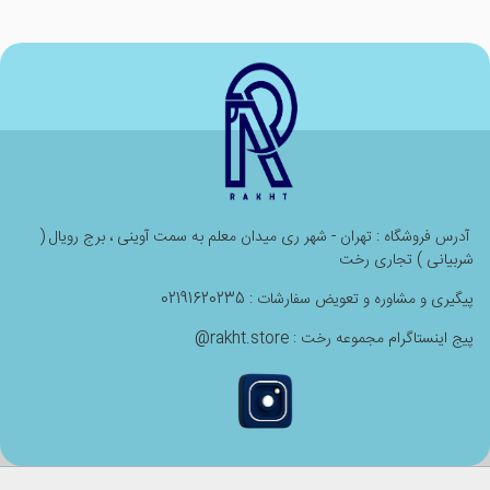
آدرس فروشگاه : تهران - شهر ری میدان معلم به سمت آوینی ، برج رویال (
شربیانی ) تجاری رخت
پیگیری و مشاوره و تعویض سفارشات : 02191620235
پیج اینستاگرام مجموعه رخت : rakht.store@