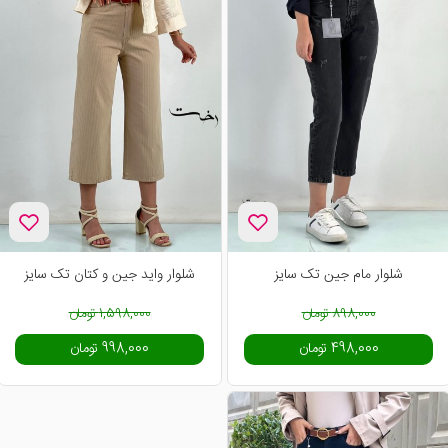
-38%
-45%
شلوار مام جین تک سایز
شلوار واید جین و کتان تک سایز
898,000 تومان
1,598,000 تومان
498,000 تومان
998,000 تومان