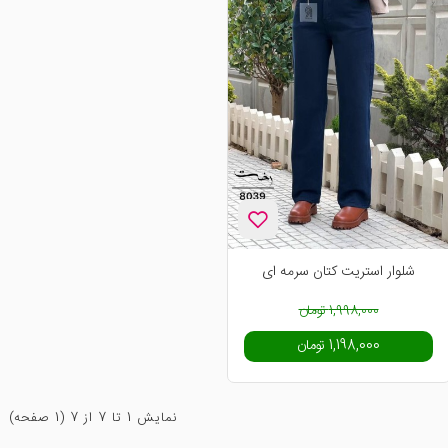
-40%
شلوار استریت کتان سرمه ای
ناموجود
1,998,000 تومان
1,198,000 تومان
نمايش 1 تا 7 از 7 (1 صفحه)