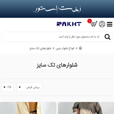
0
کد
یا
نام
انواع شلوار جین
شلوارهای تک سایز
h
محصول
o
مورد
m
نظر
شلوارهای تک سایز
e
را
وارد
کنید