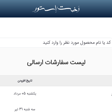
م
لیست سفارشات ارسالی
حصول
رد
ر
تاریخ افزودن
رد
ید
یکشنبه 05 مرداد
سه شنبه 31 تیر