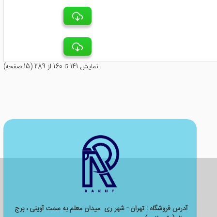
نمايش 141 تا 160 از 289 (15 صفحه)
آدرس فروشگاه : تهران - شهر ری میدان معلم به سمت آوینی ، برج