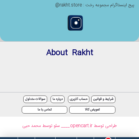
پیج اینستاگرام مجموعه رخت : rakht.store@
About Rakht
شرایط و قوانین
حساب کاربری
درباره ما
سوالات متداول
تعویض کالا
تماس با ما
طراحی توسط opencart.ir
____ سئو توسط محمد حبی