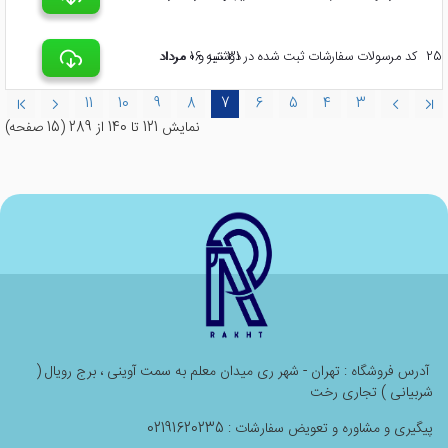
25
کد مرسولات سفارشات ثبت شده در 31 تیر و 1 مرداد
دوشنبه 06 مرداد
11
10
9
8
7
6
5
4
3
نمايش 121 تا 140 از 289 (15 صفحه)
آدرس فروشگاه : تهران - شهر ری میدان معلم به سمت آوینی ، برج رویال (
شربیانی ) تجاری رخت
پیگیری و مشاوره و تعویض سفارشات : 02191620235