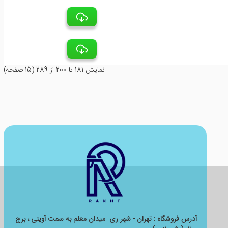
نمايش 181 تا 200 از 289 (15 صفحه)
آدرس فروشگاه : تهران - شهر ری میدان معلم به سمت آوینی ، برج