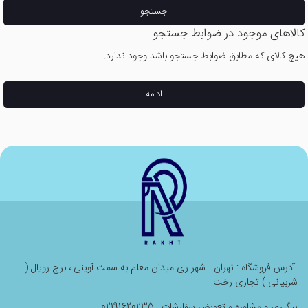
جستجو
کالاهای موجود در ضوابط جستجو
هیچ کالای که مطابق ضوابط جستجو باشد وجود ندارد.
ادامه
آدرس فروشگاه : تهران - شهر ری میدان معلم به سمت آوینی ، برج رویال (
شربیانی ) تجاری رخت
پیگیری و مشاوره و تعویض سفارشات : 02191620235