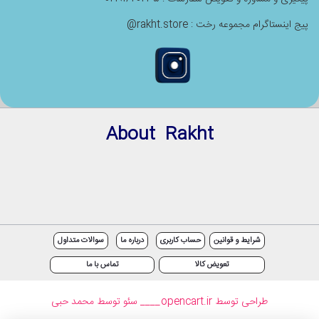
پیج اینستاگرام مجموعه رخت : rakht.store@
About Rakht
شرایط و قوانین
حساب کاربری
درباره ما
سوالات متداول
تعویض کالا
تماس با ما
طراحی توسط opencart.ir
____ سئو توسط محمد حبی