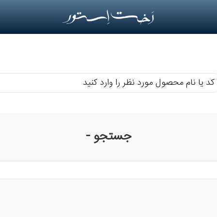
م
حصول
رد
جستجو -
ر
رد
ید