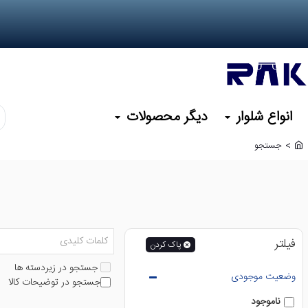
انواع شلوار
دیگر محصولات
کد
یا
جستجو
نا
h
م
o
m
مو
e
نظ
را
وا
کن
فیلتر
پاک کردن
جستجو در زیردسته ها
وضعیت موجودی
جستجو در توضیحات کالا
ناموجود