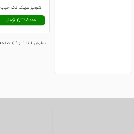
نام
شومیز سیلک تک جیب
2,398,000 تومان
نمايش 1 تا 1 از 1 (1 صفحه)