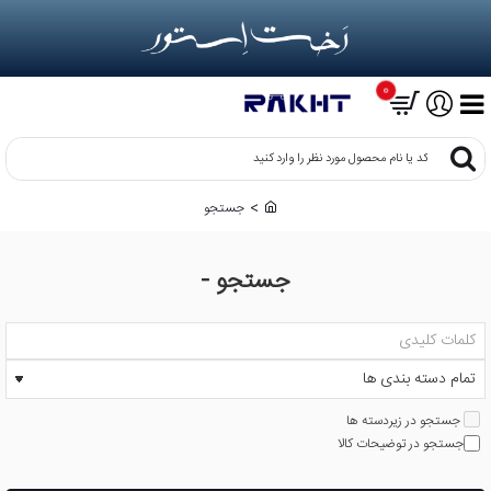
0
کد
یا
نام
جستجو
h
محصول
o
مورد
m
نظر
جستجو -
e
را
وارد
کنید
جستجو در زیردسته ها
جستجو در توضیحات کالا