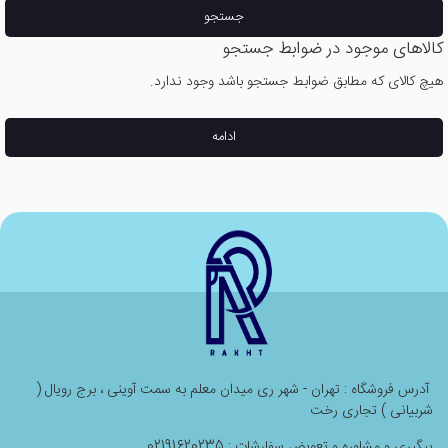
جستجو
کالاهای موجود در ضوابط جستجو
هیچ کالای که مطابق ضوابط جستجو باشد وجود ندارد.
ادامه
آدرس فروشگاه : تهران - شهر ری میدان معلم به سمت آوینی ، برج رویال (
شربیانی ) تجاری رخت
پیگیری و مشاوره و تعویض سفارشات : 02191620235