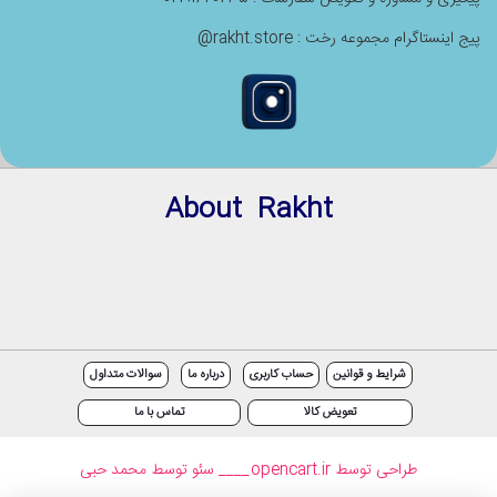
پیج اینستاگرام مجموعه رخت : rakht.store@
About Rakht
شرایط و قوانین
حساب کاربری
درباره ما
سوالات متداول
تعویض کالا
تماس با ما
طراحی توسط opencart.ir
____ سئو توسط محمد حبی