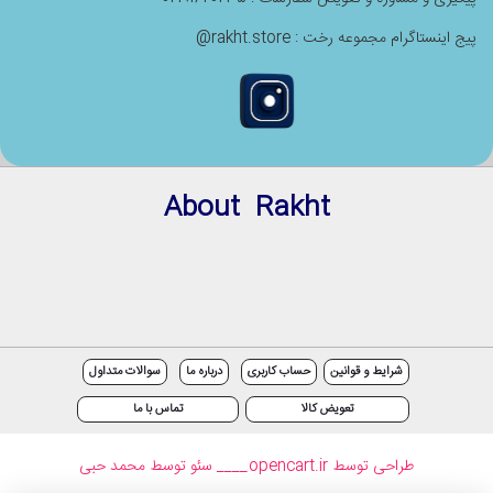
پیج اینستاگرام مجموعه رخت : rakht.store@
About Rakht
شرایط و قوانین
حساب کاربری
درباره ما
سوالات متداول
تعویض کالا
تماس با ما
طراحی توسط opencart.ir
____ سئو توسط محمد حبی