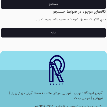
جستجو
کالاهای موجود در ضوابط جستجو
هیچ کالای که مطابق ضوابط جستجو باشد وجود ندارد.
ادامه
آدرس فروشگاه : تهران - شهر ری میدان معلم به سمت آوینی ، برج رویال (
شربیانی ) تجاری رخت
پیگیری و مشاوره و تعویض سفارشات : 02191620235