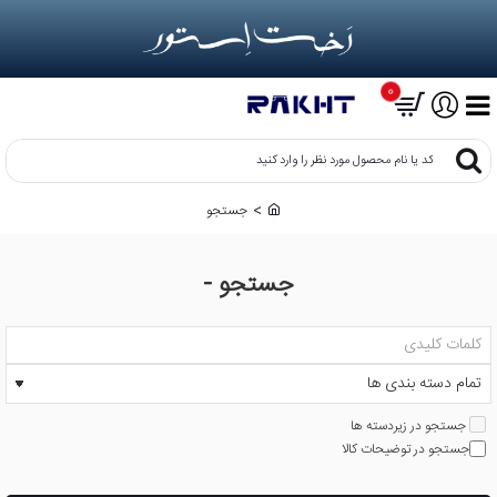
0
کد
یا
نام
جستجو
h
محصول
o
مورد
m
نظر
جستجو -
e
را
وارد
کنید
جستجو در زیردسته ها
جستجو در توضیحات کالا