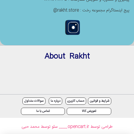
پیج اینستاگرام مجموعه رخت : rakht.store@
About Rakht
شرایط و قوانین
حساب کاربری
درباره ما
سوالات متداول
تعویض کالا
تماس با ما
طراحی توسط opencart.ir
____ سئو توسط محمد حبی