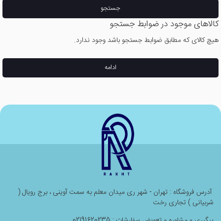
جستجو
کالاهای موجود در ضوابط جستجو
هیچ کالای که مطابق ضوابط جستجو باشد وجود ندارد.
ادامه
آدرس فروشگاه : تهران - شهر ری میدان معلم به سمت آوینی ، برج رویال (
شربیانی ) تجاری رخت
پیگیری و مشاوره و تعویض سفارشات : 02191620235