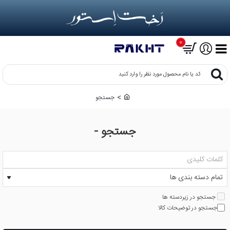
0
کد
یا
نام
جستجو
h
محصول
o
مورد
m
نظر
جستجو -
e
را
وارد
کنید
جستجو در زیردسته ها
جستجو در توضیحات کالا