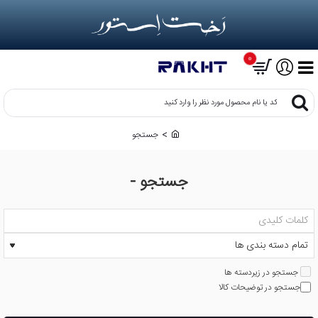
0
کد
یا
نام
جستجو
h
محصول
o
مورد
m
نظر
جستجو -
e
را
وارد
کنید
جستجو در زیردسته ها
جستجو در توضیحات کالا