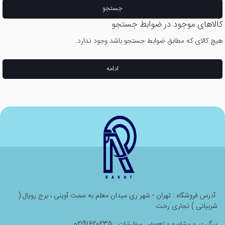
جستجو
کالاهای موجود در ضوابط جستجو
هیچ کالای که مطابق ضوابط جستجو باشد وجود ندارد.
ادامه
آدرس فروشگاه : تهران - شهر ری میدان معلم به سمت آوینی ، برج رویال (
شربیانی ) تجاری رخت
پیگیری و مشاوره و تعویض سفارشات : 02191620235