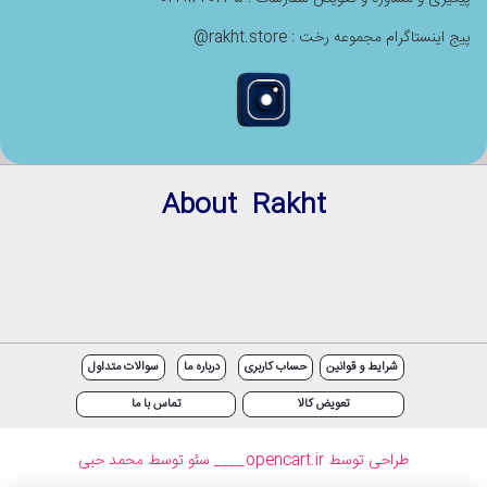
پیج اینستاگرام مجموعه رخت : rakht.store@
About Rakht
شرایط و قوانین
حساب کاربری
درباره ما
سوالات متداول
تعویض کالا
تماس با ما
طراحی توسط opencart.ir
____ سئو توسط محمد حبی