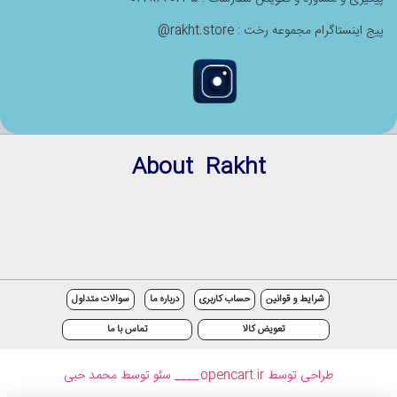
پیج اینستاگرام مجموعه رخت : rakht.store@
About Rakht
شرایط و قوانین
حساب کاربری
درباره ما
سوالات متداول
تعویض کالا
تماس با ما
طراحی توسط opencart.ir
____ سئو توسط محمد حبی