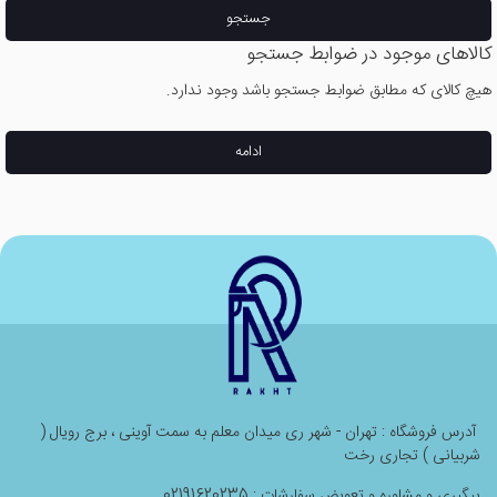
جستجو
کالاهای موجود در ضوابط جستجو
هیچ کالای که مطابق ضوابط جستجو باشد وجود ندارد.
ادامه
آدرس فروشگاه : تهران - شهر ری میدان معلم به سمت آوینی ، برج رویال (
شربیانی ) تجاری رخت
پیگیری و مشاوره و تعویض سفارشات : 02191620235