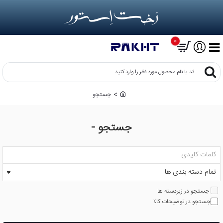
0
کد
یا
نام
جستجو
h
محصول
o
مورد
m
نظر
جستجو -
e
را
وارد
کنید
جستجو در زیردسته ها
جستجو در توضیحات کالا