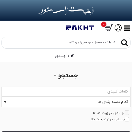
0
کد
یا
نام
جستجو
h
محصول
o
مورد
m
نظر
جستجو -
e
را
وارد
کنید
جستجو در زیردسته ها
جستجو در توضیحات کالا