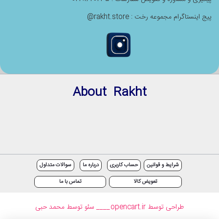
پیج اینستاگرام مجموعه رخت : rakht.store@
About Rakht
شرایط و قوانین
حساب کاربری
درباره ما
سوالات متداول
تعویض کالا
تماس با ما
طراحی توسط opencart.ir
____ سئو توسط محمد حبی