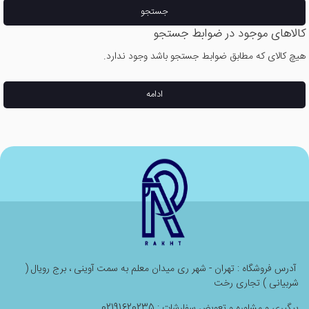
جستجو
کالاهای موجود در ضوابط جستجو
هیچ کالای که مطابق ضوابط جستجو باشد وجود ندارد.
ادامه
آدرس فروشگاه : تهران - شهر ری میدان معلم به سمت آوینی ، برج رویال (
شربیانی ) تجاری رخت
پیگیری و مشاوره و تعویض سفارشات : 02191620235