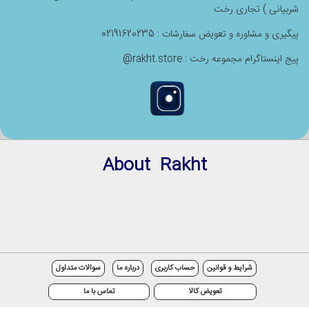
شربیانی ) تجاری رخت
پیگیری و مشاوره و تعویض سفارشات : 02191620235
پیج اینستاگرام مجموعه رخت : rakht.store@
About Rakht
شرایط و قوانین
حساب کاربری
درباره ما
سوالات متداول
تعویض کالا
تماس با ما