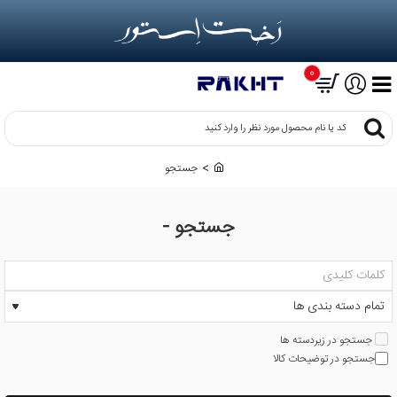
0
کد
یا
نام
جستجو
h
محصول
o
مورد
m
نظر
جستجو -
e
را
وارد
کنید
جستجو در زیردسته ها
جستجو در توضیحات کالا