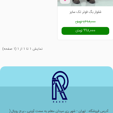
-33%
شلوار بگ فوتر تک سایز
1,498,000 تومان
998,000 تومان
نمايش 1 تا 1 از 1 (1 صفحه)
آدرس فروشگاه : تهران - شهر ری میدان معلم به سمت آوینی ، برج رویال (