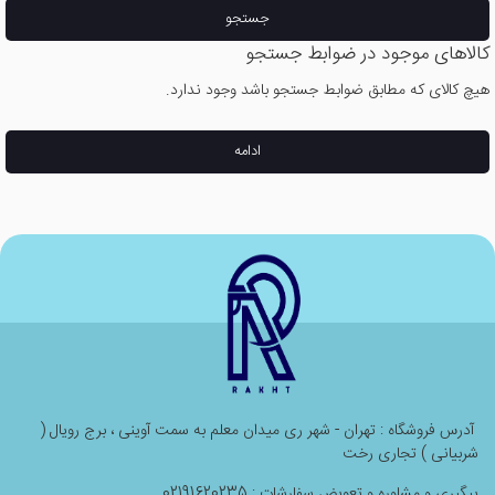
جستجو
کالاهای موجود در ضوابط جستجو
هیچ کالای که مطابق ضوابط جستجو باشد وجود ندارد.
ادامه
آدرس فروشگاه : تهران - شهر ری میدان معلم به سمت آوینی ، برج رویال (
شربیانی ) تجاری رخت
پیگیری و مشاوره و تعویض سفارشات : 02191620235