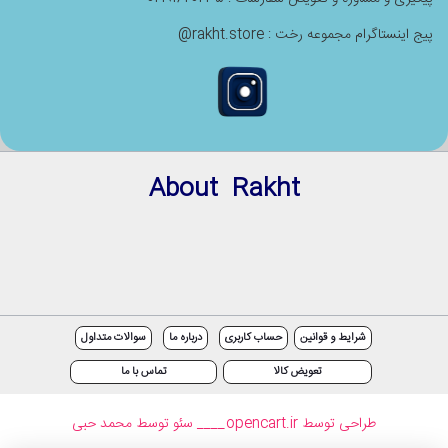
پیج اینستاگرام مجموعه رخت : rakht.store@
About Rakht
شرایط و قوانین
حساب کاربری
درباره ما
سوالات متداول
تعویض کالا
تماس با ما
طراحی توسط opencart.ir
____ سئو توسط محمد حبی