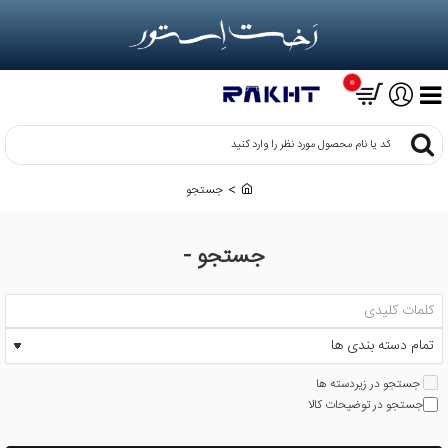
0
کد
یا
نام
جستجو
h
محصول
o
مورد
m
نظر
جستجو -
e
را
وارد
کنید
جستجو در زیردسته ها
جستجو در توضیحات کالا