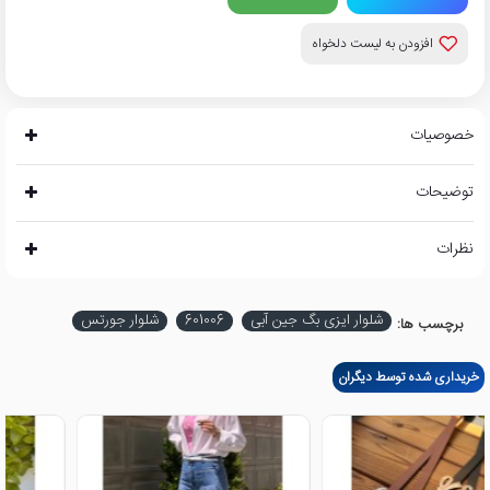
افزودن به لیست دلخواه
خصوصیات
توضیحات
نظرات
شلوار ایزی بگ جین آبی
601006
شلوار جورتس
برچسب ها:
خریداری شده توسط دیگران