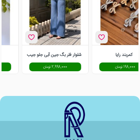
کمربند رایا
شلوار فلر بگ جین آبی جلو جیب
198,000 تومان
2,998,000 تومان