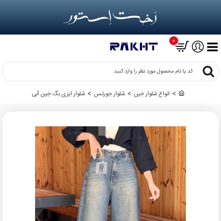
0
کد
یا
نام
انواع شلوار جین
شلوار جورتس
شلوار ایزی بگ جین آبی
h
محصول
o
مورد
m
نظر
e
را
وارد
کنید