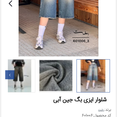
شلوار ایزی بگ جین آبی
برند:
رخت
کد محصول:
601006